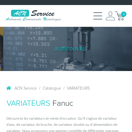
0
JE DÉCOUVRE
ACN Service
Catalogue
VARIATEURS
VARIATEURS
Fanuc
Découvrez les variateurs en vente d’occasion. Qu’il s’agisse de variateur
d’axe, de variateur de broche, de variateur double ou d'alimentation de
variateur. Nous proposons une gamme complète de différentes marques