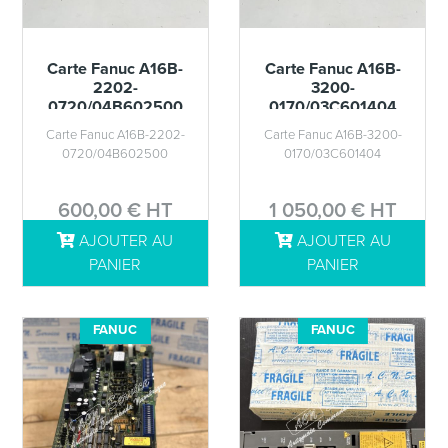
Carte Fanuc A16B-
Carte Fanuc A16B-
2202-
3200-
0720/04B602500
0170/03C601404
Carte Fanuc A16B-2202-
Carte Fanuc A16B-3200-
0720/04B602500
0170/03C601404
600,00 € HT
1 050,00 € HT
AJOUTER AU
AJOUTER AU
DÉTAILS
DÉTAILS
PANIER
PANIER
FANUC
FANUC