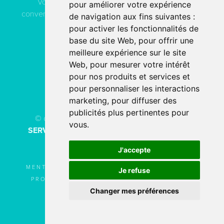
Vous pouvez contacter ACN Service à votre
pour améliorer votre expérience
convenance, soit par téléphone, soit par email, soit en
de navigation aux fins suivantes :
remplissant le formulaire de contact.
pour activer les fonctionnalités de
base du site Web
,
pour offrir une
meilleure expérience sur le site
04 78 80 40 91
Web
,
pour mesurer votre intérêt
pour nos produits et services et
PAR EMAIL
pour personnaliser les interactions
marketing
,
pour diffuser des
publicités plus pertinentes pour
© copyright 2026 - Tous droits réservés
ACN
vous
.
SERVICE
Création de site internet
fait avec
par
l’agence digitale
SERCO POINTWEB
J'accepte
MENTIONS LÉGALES
UTILISATION DES
Je refuse
PROTECTION DES
COOKIES
Changer mes préférences
DONNÉES
PLAN DU SITE