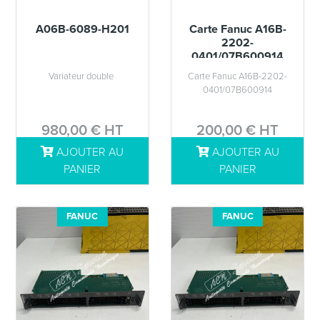
A06B-6089-H201
Carte Fanuc A16B-
2202-
0401/07B600914
Variateur double
Carte Fanuc A16B-2202-
0401/07B600914
980,00 € HT
200,00 € HT
AJOUTER AU
AJOUTER AU
DÉTAILS
DÉTAILS
PANIER
PANIER
FANUC
FANUC