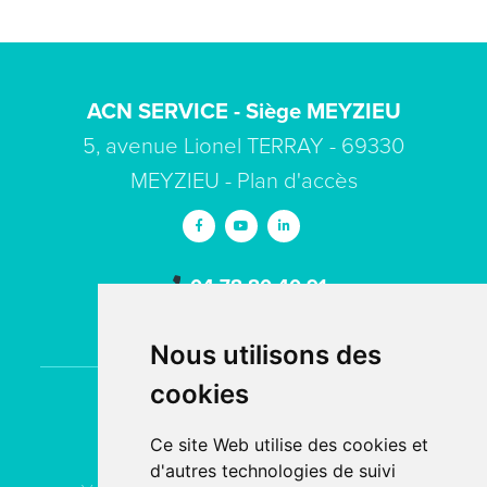
ACN SERVICE - Siège MEYZIEU
5, avenue Lionel TERRAY - 69330
MEYZIEU -
Plan d'accès
04 78 80 40 91
contact
acn-service.com
Nous utilisons des
cookies
Contactez
ACN Service
Ce site Web utilise des cookies et
d'autres technologies de suivi