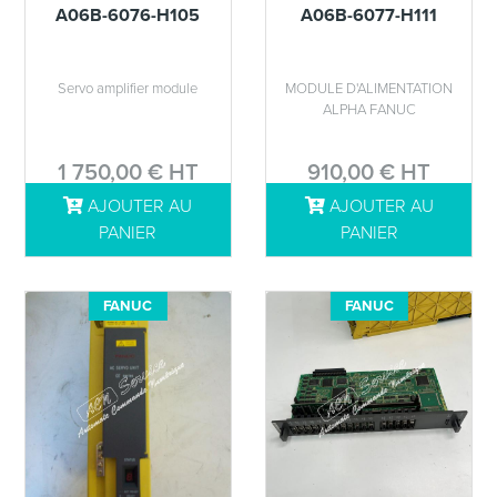
A06B-6076-H105
A06B-6077-H111
Servo amplifier module
MODULE D'ALIMENTATION
ALPHA FANUC
1 750,00 € HT
910,00 € HT
AJOUTER AU
AJOUTER AU
DÉTAILS
DÉTAILS
PANIER
PANIER
FANUC
FANUC