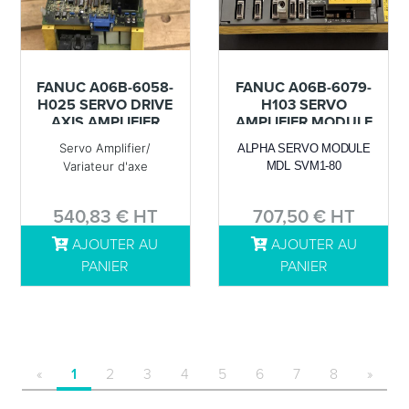
FANUC A06B-6058-
FANUC A06B-6079-
H025 SERVO DRIVE
H103 SERVO
AXIS AMPLIFIER
AMPLIFIER MODULE
CNC USED
AXIS DRIVE CNC
Servo Amplifier/
ALPHA SERVO MODULE
REMOVED
USED REMOVED
Variateur d'axe
MDL SVM1-80
540,83 € HT
707,50 € HT
AJOUTER AU
AJOUTER AU
DÉTAILS
DÉTAILS
PANIER
PANIER
«
1
2
3
4
5
6
7
8
»