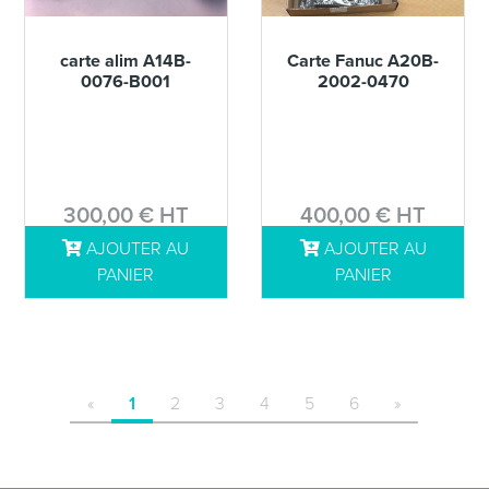
carte alim A14B-
Carte Fanuc A20B-
0076-B001
2002-0470
300,00 € HT
400,00 € HT
AJOUTER AU
AJOUTER AU
DÉTAILS
DÉTAILS
PANIER
PANIER
«
1
2
3
4
5
6
»