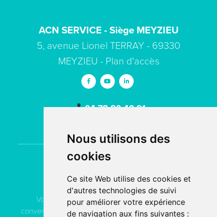
ACN SERVICE - Siège MEYZIEU
5, avenue Lionel TERRAY - 69330
MEYZIEU -
Plan d'accès
04 78 80 40 91
contact
acn-service.com
Nous utilisons des
cookies
Contactez
ACN Service
Ce site Web utilise des cookies et
d'autres technologies de suivi
Vous pouvez contacter ACN Service à votre
pour améliorer votre expérience
convenance, soit par téléphone, soit par email, soit en
de navigation aux fins suivantes :