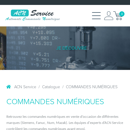
0
JE DÉCOUVRE
ACN Service
Catalogue
COMMANDES NUMÉRIQUES
COMMANDES NUMÉRIQUES
Retrouvez les commandes numériques en vente d’occasion de différentes
marques (Siemens, Fanuc, Num, Mazak).
Les équipes d'experts d’ACN Service
contrôlent les commandes numériques avant envoi.