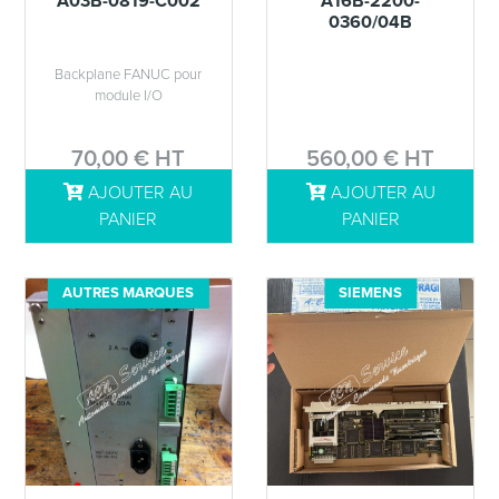
A03B-0819-C002
A16B-2200-
0360/04B
Backplane FANUC pour
module I/O
70,00 € HT
560,00 € HT
AJOUTER AU
AJOUTER AU
DÉTAILS
DÉTAILS
PANIER
PANIER
AUTRES MARQUES
SIEMENS