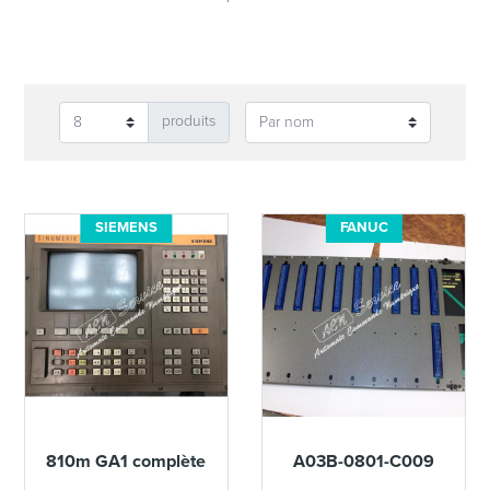
produits
SIEMENS
FANUC
810m GA1 complète
A03B-0801-C009