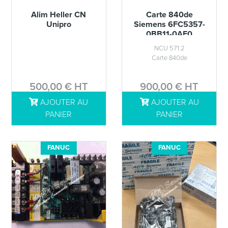
Alim Heller CN
Carte 840de
Unipro
Siemens 6FC5357-
0BB11-0AE0
NCU 571.2
Carte 840de
500,00 € HT
900,00 € HT
AJOUTER AU
AJOUTER AU
DÉTAILS
DÉTAILS
PANIER
PANIER
FANUC
FANUC