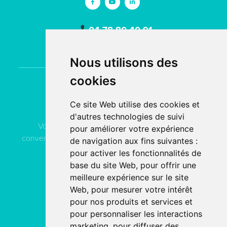
04 78 80 40 91
contact
acn-service.com
Nous utilisons des
cookies
Contactez
ACN Service
Ce site Web utilise des cookies et
d'autres technologies de suivi
Vous pouvez contacter ACN Service à votre
pour améliorer votre expérience
convenance, soit par téléphone, soit par email, soit en
de navigation aux fins suivantes :
remplissant le formulaire de contact.
pour activer les fonctionnalités de
base du site Web
,
pour offrir une
meilleure expérience sur le site
04 78 80 40 91
Web
,
pour mesurer votre intérêt
pour nos produits et services et
PAR EMAIL
pour personnaliser les interactions
marketing
,
pour diffuser des