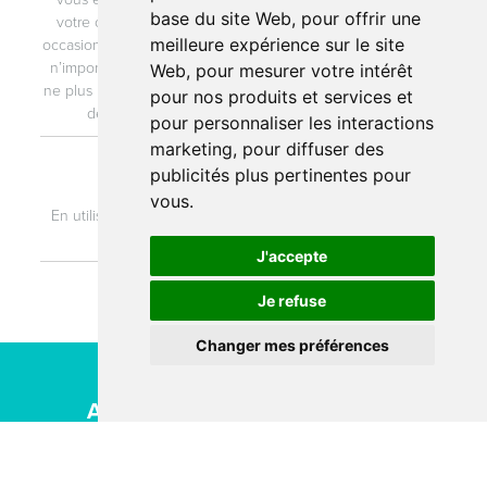
base du site Web
,
pour offrir une
votre commande, des nouvelles de l’entreprise de façon
meilleure expérience sur le site
occasionnelle, des informations sur des produits liés, etc. Si à
n’importe quel moment vous souhaitez vous désinscrire et
Web
,
pour mesurer votre intérêt
ne plus recevoir d’e-mails, vous pouvez faire votre demande
pour nos produits et services et
de désabonnement à
contact@acn-service.com
pour personnaliser les interactions
marketing
,
pour diffuser des
7. Consentement
publicités plus pertinentes pour
vous
.
En utilisant notre site, vous consentez à notre politique de
confidentialité.
J'accepte
Je refuse
Changer mes préférences
ACN SERVICE - Siège MEYZIEU
5, avenue Lionel TERRAY - 69330
MEYZIEU -
Plan d'accès