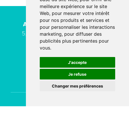
meilleure expérience sur le site
Web
,
pour mesurer votre intérêt
pour nos produits et services et
ACN SERVICE - Siège MEYZIEU
pour personnaliser les interactions
5, avenue Lionel TERRAY - 69330
marketing
,
pour diffuser des
publicités plus pertinentes pour
MEYZIEU -
Plan d'accès
vous
.
J'accepte
04 78 80 40 91
Je refuse
contact
acn-service.com
Changer mes préférences
Contactez
ACN Service
Vous pouvez contacter ACN Service à votre