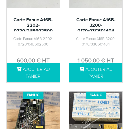
Carte Fanuc A16B-
Carte Fanuc A16B-
2202-
3200-
0720/04B602500
0170/03C601404
Carte Fanuc A16B-2202-
Carte Fanuc A16B-3200-
0720/04B602500
0170/03C601404
600,00 € HT
1 050,00 € HT
AJOUTER AU
AJOUTER AU
DÉTAILS
DÉTAILS
PANIER
PANIER
FANUC
FANUC