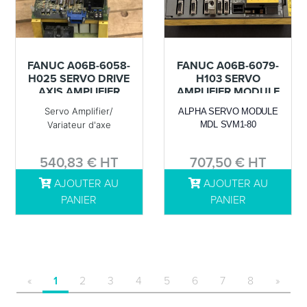
FANUC A06B-6058-
FANUC A06B-6079-
H025 SERVO DRIVE
H103 SERVO
AXIS AMPLIFIER
AMPLIFIER MODULE
CNC USED
AXIS DRIVE CNC
Servo Amplifier/
ALPHA SERVO MODULE
REMOVED
USED REMOVED
Variateur d'axe
MDL SVM1-80
540,83 € HT
707,50 € HT
AJOUTER AU
AJOUTER AU
DÉTAILS
DÉTAILS
PANIER
PANIER
«
1
2
3
4
5
6
7
8
»