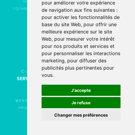
Vous pouvez contacter ACN Service à votre
pour améliorer votre expérience
convenance, soit par téléphone, soit par email, soit en
de navigation aux fins suivantes :
remplissant le formulaire de contact.
pour activer les fonctionnalités de
base du site Web
,
pour offrir une
meilleure expérience sur le site
04 78 80 40 91
Web
,
pour mesurer votre intérêt
pour nos produits et services et
PAR EMAIL
pour personnaliser les interactions
marketing
,
pour diffuser des
publicités plus pertinentes pour
© copyright 2026 - Tous droits réservés
ACN
vous
.
SERVICE
Création de site internet
fait avec
par
l’agence digitale
SERCO POINTWEB
J'accepte
MENTIONS LÉGALES
UTILISATION DES
Je refuse
PROTECTION DES
COOKIES
Changer mes préférences
DONNÉES
PLAN DU SITE