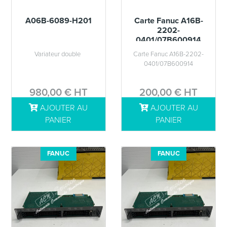
A06B-6089-H201
Carte Fanuc A16B-
2202-
0401/07B600914
Variateur double
Carte Fanuc A16B-2202-
0401/07B600914
980,00 € HT
200,00 € HT
AJOUTER AU
AJOUTER AU
DÉTAILS
DÉTAILS
PANIER
PANIER
FANUC
FANUC