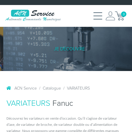
0
JE DÉCOUVRE
ACN Service
Catalogue
VARIATEURS
VARIATEURS
Fanuc
Découvrez les variateurs en vente d’occasion. Qu’il s’agisse de variateur
d’axe, de variateur de broche, de variateur double ou d'alimentation de
variateur. Nous proposons une gamme complète de différentes marques