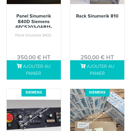
Panel Sinumerik
Rack Sinumerik 810
840D Siemens
6FC5203-0AB11-
0AA2
Panel Sinumerik 840D
350,00 € HT
250,00 € HT
AJOUTER AU
AJOUTER AU
DÉTAILS
DÉTAILS
PANIER
PANIER
SIEMENS
SIEMENS