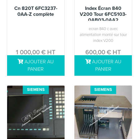
Cn 820T 6FC3237-
Index Écran 840
0AA-Z complète
V200 Tour 6FC5103-
0AB03-0AA2
ecran 840 c avec
alimentation monté sur tour
index V200
1 000,00 € HT
600,00 € HT
AJOUTER AU
AJOUTER AU
DÉTAILS
DÉTAILS
PANIER
PANIER
SIEMENS
SIEMENS