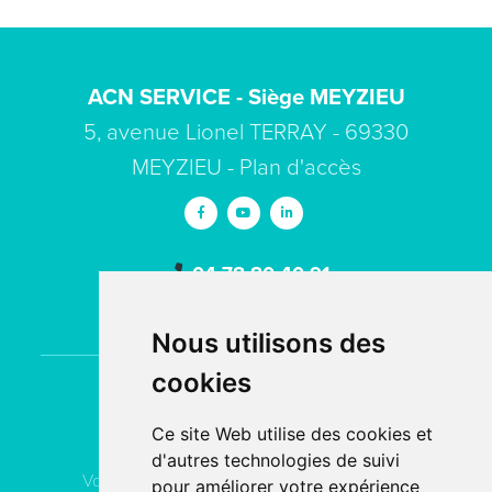
ACN SERVICE - Siège MEYZIEU
5, avenue Lionel TERRAY - 69330
MEYZIEU -
Plan d'accès
04 78 80 40 91
contact
acn-service.com
Nous utilisons des
cookies
Contactez
ACN Service
Ce site Web utilise des cookies et
d'autres technologies de suivi
Vous pouvez contacter ACN Service à votre
pour améliorer votre expérience