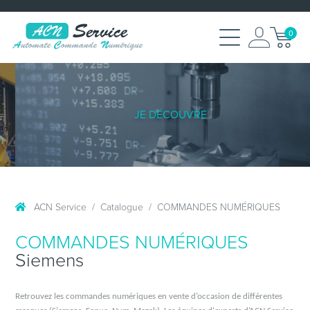
0
JE DÉCOUVRE
ACN Service
Catalogue
COMMANDES NUMÉRIQUES
COMMANDES NUMÉRIQUES
Siemens
Retrouvez les commandes numériques en vente d’occasion de différentes