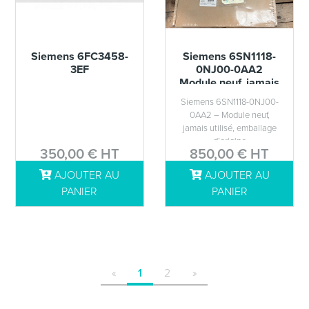
Siemens 6FC3458-
Siemens 6SN1118-
3EF
0NJ00-0AA2
Module neuf, jamais
utilisé, emballage
Siemens 6SN1118-0NJ00-
d’origine
0AA2 – Module neuf,
jamais utilisé, emballage
d’origine
350,00 € HT
850,00 € HT
AJOUTER AU
AJOUTER AU
DÉTAILS
DÉTAILS
PANIER
PANIER
«
1
2
»