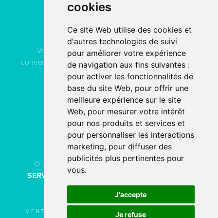
cookies
Contactez
ACN Service
Ce site Web utilise des cookies et
d'autres technologies de suivi
Vous pouvez contacter ACN Service à votre
pour améliorer votre expérience
convenance, soit par téléphone, soit par email, soit en
de navigation aux fins suivantes :
remplissant le formulaire de contact.
pour activer les fonctionnalités de
base du site Web
,
pour offrir une
meilleure expérience sur le site
04 78 80 40 91
Web
,
pour mesurer votre intérêt
pour nos produits et services et
PAR EMAIL
pour personnaliser les interactions
marketing
,
pour diffuser des
publicités plus pertinentes pour
© copyright 2026 - Tous droits réservés
ACN
vous
.
SERVICE
Création de site internet
fait avec
par
l’agence digitale
SERCO POINTWEB
J'accepte
MENTIONS LÉGALES
UTILISATION DES
Je refuse