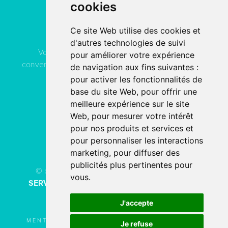
cookies
Contactez
ACN Service
Ce site Web utilise des cookies et
d'autres technologies de suivi
Vous pouvez contacter ACN Service à votre
pour améliorer votre expérience
convenance, soit par téléphone, soit par email, soit en
de navigation aux fins suivantes :
remplissant le formulaire de contact.
pour activer les fonctionnalités de
base du site Web
,
pour offrir une
meilleure expérience sur le site
04 78 80 40 91
Web
,
pour mesurer votre intérêt
pour nos produits et services et
PAR EMAIL
pour personnaliser les interactions
marketing
,
pour diffuser des
publicités plus pertinentes pour
© copyright 2026 - Tous droits réservés
ACN
vous
.
SERVICE
Création de site internet
fait avec
par
l’agence digitale
SERCO POINTWEB
J'accepte
MENTIONS LÉGALES
UTILISATION DES
Je refuse