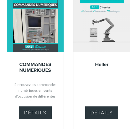
COMMANDES
Heller
NUMÉRIQUES
Retrouvez les commandes
numériques en vente
d’occasion de différentes
marques (Siemens, Fanuc,
Num, Mazak).
DÉTAILS
DÉTAILS