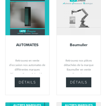
AUTOMATES
Baumuller
Retrouvez en vente
Retrouvez nos pièces
d’occasion nos automates de
détachées de la marque
différentes marques
Baumuller en vente
(Siemens, Fanuc, Schneider
d’occasion.
Electric, Telemecanique)
DÉTAILS
DÉTAILS
AUTRES MARQUES
AUTRES MARQUES