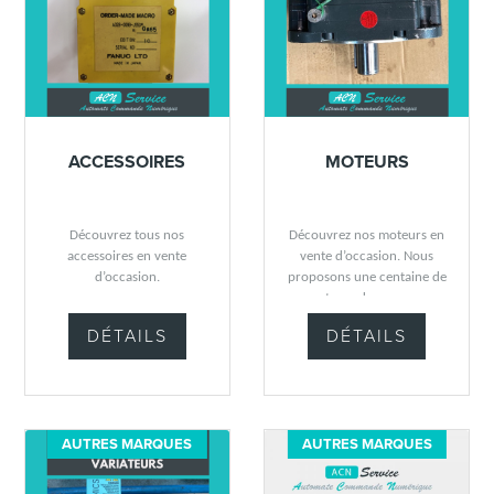
ACCESSOIRES
MOTEURS
Découvrez tous nos
Découvrez nos moteurs en
accessoires en vente
vente d’occasion. Nous
d’occasion.
proposons une centaine de
moteurs de marques
différentes (Siemens, Niles,
DÉTAILS
DÉTAILS
Gettys, Parvex, Fanuc,
Indramat, Num) que ce
soient des moteurs à frein,
des moteurs de broche, des
moteurs d’axe ou des
AUTRES MARQUES
AUTRES MARQUES
moteurs classiques.