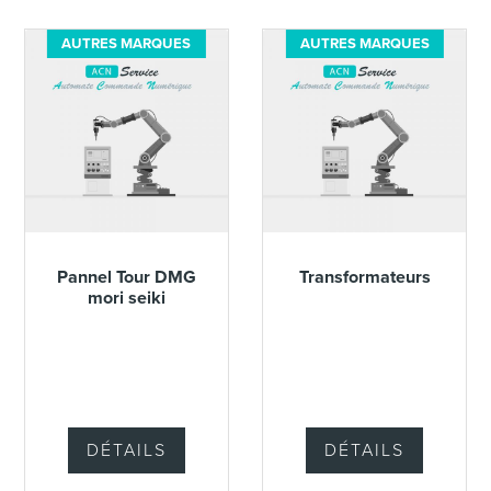
numérique de différentes
marques (Num, Fanuc,
AUTRES MARQUES
AUTRES MARQUES
Siemens, Mitsubishi)
Pannel Tour DMG
Transformateurs
mori seiki
DÉTAILS
DÉTAILS