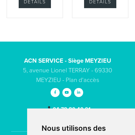
DÉTAILS
DÉTAILS
de leurs machines-
outils. Nous proposons
en parallèle la vente
de pièces détachées
d’occasion mais aussi
la vente de machines-
outils d’occasion.
ACN SERVICE - Siège MEYZIEU
5, avenue Lionel TERRAY - 69330
MEYZIEU -
Plan d'accès
04 78 80 40 91
contact
acn-service.com
Nous utilisons des