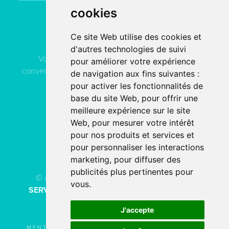
cookies
Contactez
ACN Service
Ce site Web utilise des cookies et
d'autres technologies de suivi
Vous pouvez contacter ACN Service à votre
pour améliorer votre expérience
convenance, soit par téléphone, soit par email, soit en
de navigation aux fins suivantes :
remplissant le formulaire de contact.
pour activer les fonctionnalités de
base du site Web
,
pour offrir une
meilleure expérience sur le site
04 78 80 40 91
Web
,
pour mesurer votre intérêt
pour nos produits et services et
PAR EMAIL
pour personnaliser les interactions
marketing
,
pour diffuser des
publicités plus pertinentes pour
© copyright 2026 - Tous droits réservés
ACN
vous
.
SERVICE
Création de site internet
fait avec
par
l’agence digitale
SERCO POINTWEB
J'accepte
MENTIONS LÉGALES
UTILISATION DES