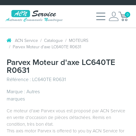
0
ACN Service
Catalogue
MOTEURS
Parvex Moteur d'axe LC640TE R0631
Parvex Moteur d'axe LC640TE
R0631
Référence : LC640TE R0631
Marque : Autres
marques
Ce moteur d'axe Parvex vous est proposé par ACN Service
en vente d'occasion de pièces détachées. Remis en
condition, très bon état.
This
axis motor Parvex
is offered to you by ACN Service for