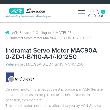
0
ACN Service
Catalogue
MOTEURS
Indramat Servo Motor MAC90A-0-ZD-1-B/110-A-1/-I01250
Indramat Servo Motor MAC90A-
0-ZD-1-B/110-A-1/-I01250
Référence : MAC90A-0-ZD-1-B/110-A-1/-I01250
Ce servo motor Indramat vous est proposé par ACN Service
en vente d'occasion de pièces détachées. Remis en
condition, très bon état.
This servo motor Indramat is offered to you by ACN Service