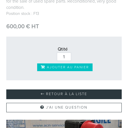
for the sale of used spare parts. Reconditioned, very good
condition.
Position stock : F13
600,00 € HT
Qtité
AJOUTER AU PANIER
RETOUR À LA LISTE
J'AI UNE QUESTION