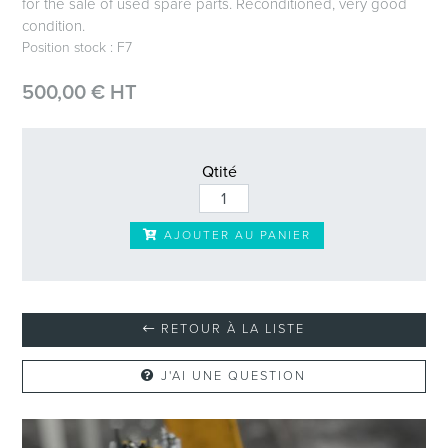
for the sale of used spare parts. Reconditioned, very good
condition.
Position stock : F7
500,00 € HT
Qtité
AJOUTER AU PANIER
RETOUR À LA LISTE
J'AI UNE QUESTION