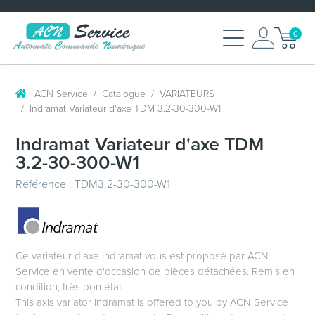
0
ACN Service
Catalogue
VARIATEURS
Indramat Variateur d'axe TDM 3.2-30-300-W1
Indramat Variateur d'axe TDM
3.2-30-300-W1
Référence : TDM3.2-30-300-W1
Ce variateur d'axe Indramat vous est proposé par ACN
Service en vente d'occasion de pièces détachées. Remis en
condition, très bon état.
This axis variator Indramat is offered to you by ACN Service