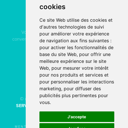
cookies
Contactez
ACN Service
Ce site Web utilise des cookies et
d'autres technologies de suivi
Vous pouvez contacter ACN Service à votre
pour améliorer votre expérience
convenance, soit par téléphone, soit par email, soit en
de navigation aux fins suivantes :
remplissant le formulaire de contact.
pour activer les fonctionnalités de
base du site Web
,
pour offrir une
meilleure expérience sur le site
04 78 80 40 91
Web
,
pour mesurer votre intérêt
pour nos produits et services et
PAR EMAIL
pour personnaliser les interactions
marketing
,
pour diffuser des
publicités plus pertinentes pour
© copyright 2026 - Tous droits réservés
ACN
vous
.
SERVICE
Création de site internet
fait avec
par
l’agence digitale
SERCO POINTWEB
J'accepte
MENTIONS LÉGALES
UTILISATION DES