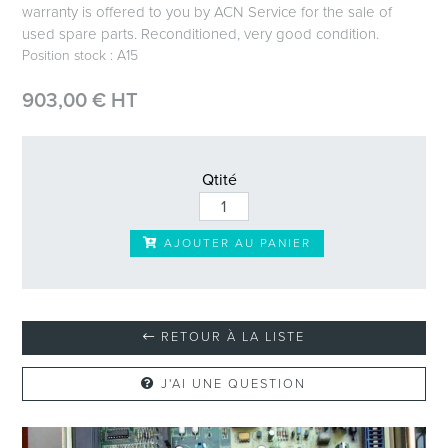
warranty is offered to you by ACN Service for the sale of
used spare parts. Reconditioned, very good condition.
Position stock : A15
903,00 € HT
Qtité
AJOUTER AU PANIER
RETOUR À LA LISTE
J'AI UNE QUESTION