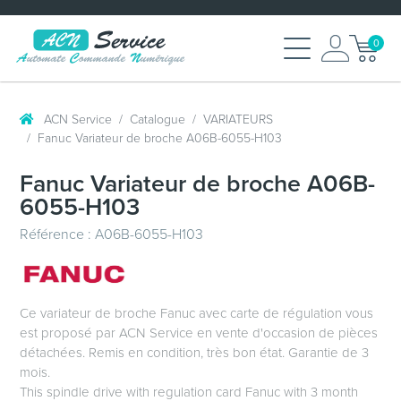
0
ACN Service
Catalogue
VARIATEURS
Fanuc Variateur de broche A06B-6055-H103
Fanuc Variateur de broche A06B-
6055-H103
Référence : A06B-6055-H103
Ce variateur de broche Fanuc avec carte de régulation vous
est proposé par ACN Service en vente d'occasion de pièces
détachées. Remis en condition, très bon état. Garantie de 3
mois.
This spindle drive with regulation card Fanuc with 3 month