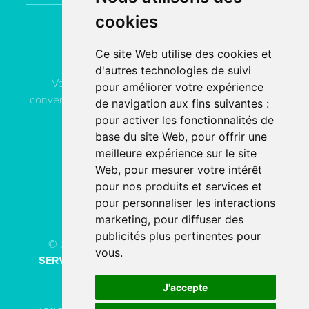
cookies
Contactez
ACN Service
Ce site Web utilise des cookies et
d'autres technologies de suivi
Vous pouvez contacter ACN Service à votre
pour améliorer votre expérience
convenance, soit par téléphone, soit par email, soit en
de navigation aux fins suivantes :
remplissant le formulaire de contact.
pour activer les fonctionnalités de
base du site Web
,
pour offrir une
meilleure expérience sur le site
04 78 80 40 91
Web
,
pour mesurer votre intérêt
pour nos produits et services et
PAR EMAIL
pour personnaliser les interactions
marketing
,
pour diffuser des
publicités plus pertinentes pour
© copyright 2026 - Tous droits réservés
ACN
vous
.
SERVICE
Création de site internet
fait avec
par
l’agence digitale
SERCO POINTWEB
J'accepte