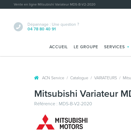
Vente en ligne Mitsubishi Variateur MDS-B-V2-2020
Dépannage : Une question ?
04 78 80 40 91
ACCUEIL
LE GROUPE
SERVICES
ACN Service
Catalogue
VARIATEURS
Mits
Mitsubishi Variateur 
Référence : MDS-B-V2-2020