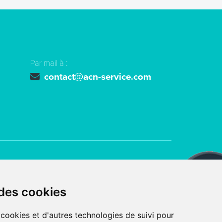
Par mail à :
contact
acn-service.com
ts réservés
ACN SERVICE
 des cookies
 avec
par l’agence digitale
 cookies et d'autres technologies de suivi pour