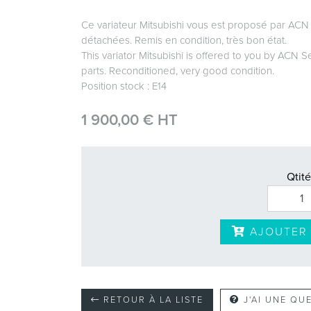
Ce variateur Mitsubishi vous est proposé par ACN
détachées. Remis en condition, très bon état.
This variator Mitsubishi is offered to you by ACN S
parts. Reconditioned, very good condition.
Position stock : E14
1 900,00 € HT
Qtité
AJOUTER 
RETOUR À LA LISTE
J'AI UNE QU