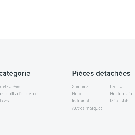
catégorie
Pièces détachées
 détachées
Siemens
Fanuc
es outils d’occasion
Num
Heidenhain
tions
Indramat
Mitsubishi
Autres marques