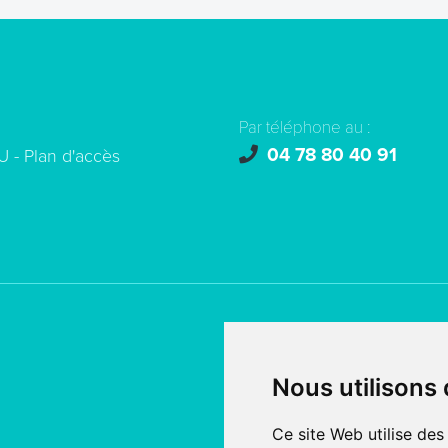
Par téléphone au :
04 78 80 40 91
U -
Plan d'accès
© copyright 2026 - Tous droi
Nous utilisons
Création de site internet
fait
SERCO POINTWEB
Ce site Web utilise des