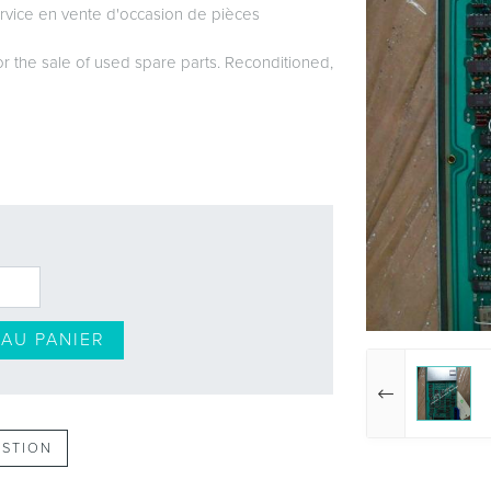
vice en vente d'occasion de pièces
or the sale of used spare parts. Reconditioned,
AU PANIER
ESTION