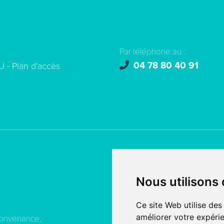
Par téléphone au :
04 78 80 40 91
U -
Plan d'accès
© copyright 2026 - Tous droi
Nous utilisons
Création de site internet
fait
SERCO POINTWEB
Ce site Web utilise des
améliorer votre expérie
convenance,
MENTIONS LÉGALES