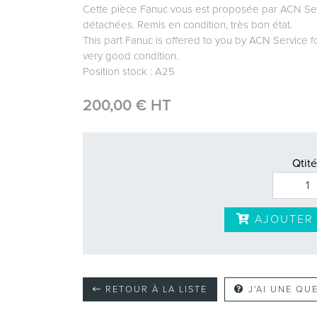
Cette pièce Fanuc vous est proposée par ACN Ser
détachées. Remis en condition, très bon état.
This part Fanuc is offered to you by ACN Service f
very good condition.
Position stock : A25
200,00 € HT
Qtité
AJOUTER 
RETOUR À LA LISTE
J'AI UNE QU