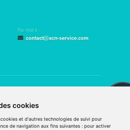
Par mail à :
contact
acn-service.com
ts réservés
ACN SERVICE
 des cookies
 avec
par l’agence digitale
 cookies et d'autres technologies de suivi pour
nce de navigation aux fins suivantes :
pour activer
UTILISATION DES COOKIES