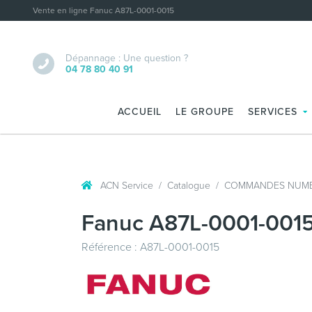
Vente en ligne Fanuc A87L-0001-0015
Dépannage : Une question ?
04 78 80 40 91
ACCUEIL
LE GROUPE
SERVICES
ACN Service
Catalogue
COMMANDES NUMÉ
Fanuc A87L-0001-001
Référence : A87L-0001-0015