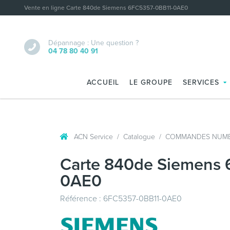
Vente en ligne Carte 840de Siemens 6FC5357-0BB11-0AE0
Dépannage : Une question ?
04 78 80 40 91
ACCUEIL
LE GROUPE
SERVICES
ACN Service
Catalogue
COMMANDES NUMÉ
Carte 840de Siemens
0AE0
Référence : 6FC5357-0BB11-0AE0