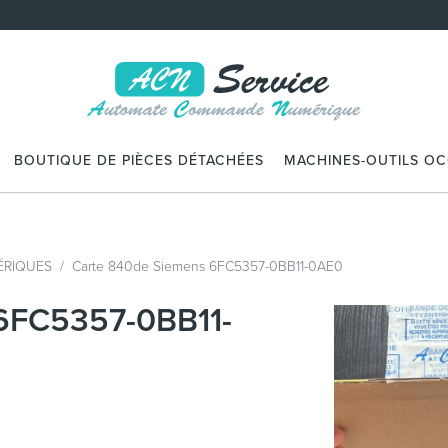
BOUTIQUE DE PIÈCES DÉTACHÉES
MACHINES-OUTILS O
RIQUES
Carte 840de Siemens 6FC5357-0BB11-0AE0
 6FC5357-0BB11-