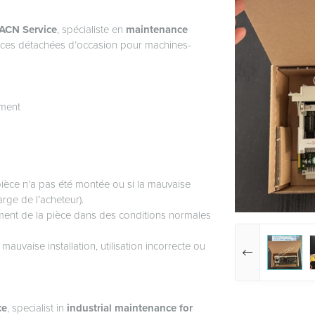
ACN Service
, spécialiste en
maintenance
ièces détachées d’occasion pour machines-
ement
pièce n’a pas été montée ou si la mauvaise
rge de l’acheteur).
ement de la pièce dans des conditions normales
uvaise installation, utilisation incorrecte ou
ce
, specialist in
industrial maintenance for