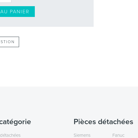
AU PANIER
ESTION
catégorie
Pièces détachées
 détachées
Siemens
Fanuc