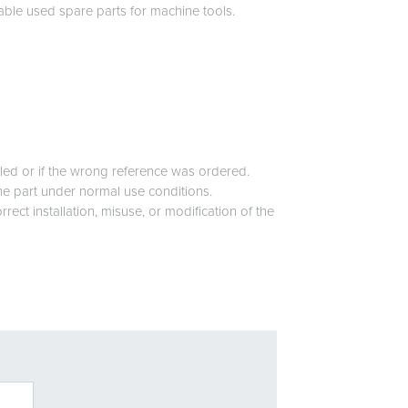
liable used spare parts for machine tools.
alled or if the wrong reference was ordered.
he part under normal use conditions.
ct installation, misuse, or modification of the