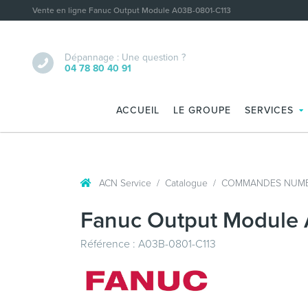
Vente en ligne Fanuc Output Module A03B-0801-C113
Dépannage : Une question ?
04 78 80 40 91
ACCUEIL
LE GROUPE
SERVICES
ACN Service
Catalogue
COMMANDES NUMÉ
Fanuc Output Module
Référence : A03B-0801-C113