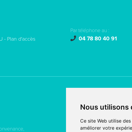
Par téléphone au :
04 78 80 40 91
U -
Plan d'accès
© copyright 2026 - Tous droi
Nous utilisons
Création de site internet
fait
SERCO POINTWEB
Ce site Web utilise des
améliorer votre expérie
convenance,
MENTIONS LÉGALES