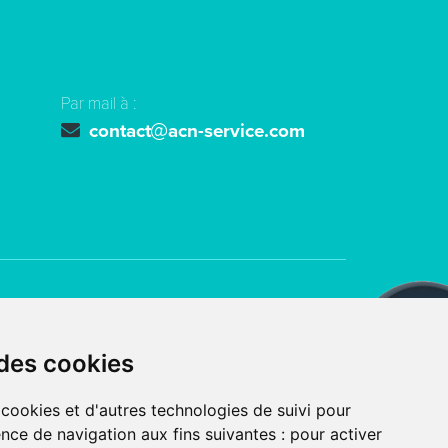
Par mail à :
contact
acn-service.com
ts réservés
ACN SERVICE
 des cookies
 avec
par l’agence digitale
 cookies et d'autres technologies de suivi pour
nce de navigation aux fins suivantes :
pour activer
UTILISATION DES COOKIES