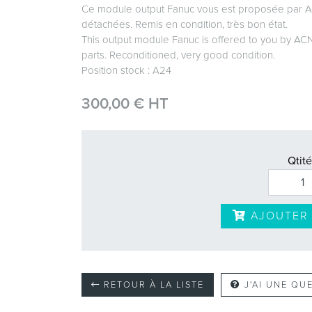
Ce module output Fanuc vous est proposée par A
détachées. Remis en condition, très bon état.
This output module Fanuc is offered to you by ACN
parts. Reconditioned, very good condition.
Position stock : A24
300,00 € HT
Qtité
AJOUTER 
RETOUR À LA LISTE
J'AI UNE QU