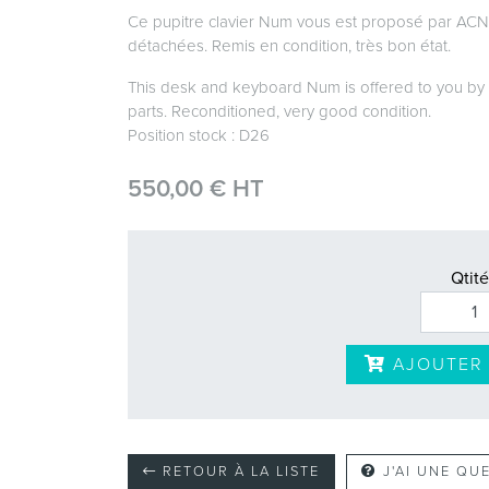
Ce pupitre clavier Num vous est proposé par ACN
détachées. Remis en condition, très bon état.
This desk and keyboard Num is offered to you by 
parts. Reconditioned, very good condition.
Position stock : D26
550,00 € HT
Qtité
AJOUTER 
RETOUR À LA LISTE
J'AI UNE QU