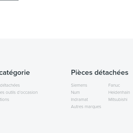
catégorie
Pièces détachées
 détachées
Siemens
Fanuc
es outils d’occasion
Num
Heidenhain
tions
Indramat
Mitsubishi
Autres marques