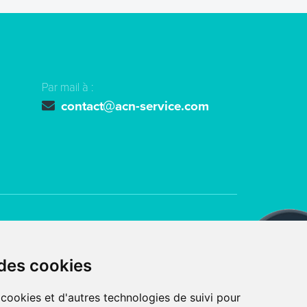
Par mail à :
contact
acn-service.com
ts réservés
ACN SERVICE
 des cookies
 avec
par l’agence digitale
 cookies et d'autres technologies de suivi pour