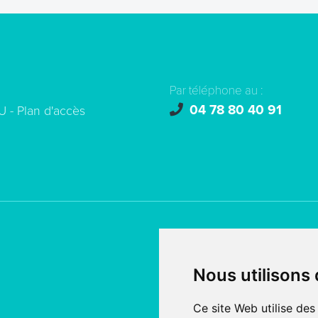
Par téléphone au :
04 78 80 40 91
U -
Plan d'accès
© copyright 2026 - Tous droi
Nous utilisons
Création de site internet
fait
SERCO POINTWEB
Ce site Web utilise des