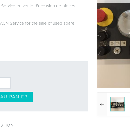
 Service en vente d'occasion de pièces
ACN Service for the sale of used spare
AU PANIER
ESTION