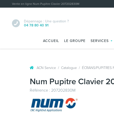
Vente en ligne Num Pupitre Clavier 207202830M
Dépannage : Une question ?
04 78 80 40 91
ACCUEIL
LE GROUPE
SERVICES
ACN Service
Catalogue
ÉCRANS/PUPITRES
Num Pupitre Clavier
Référence : 207202830M