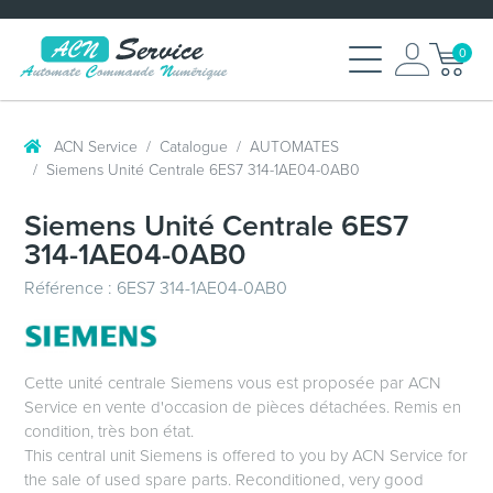
0
ACN Service
Catalogue
AUTOMATES
Siemens Unité Centrale 6ES7 314-1AE04-0AB0
Siemens Unité Centrale 6ES7
314-1AE04-0AB0
Référence : 6ES7 314-1AE04-0AB0
Cette unité centrale Siemens vous est proposée par ACN
Service en vente d'occasion de pièces détachées. Remis en
condition, très bon état.
This central unit Siemens is offered to you by ACN Service for
the sale of used spare parts. Reconditioned, very good