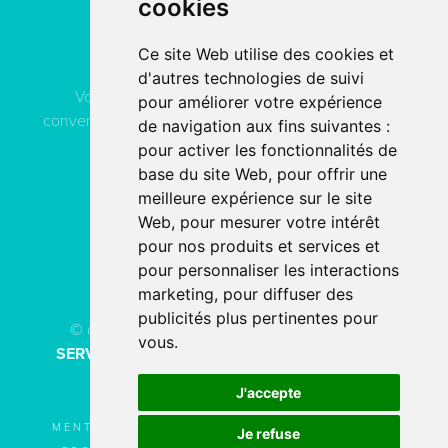
cookies
Contactez
ACN Service
Ce site Web utilise des cookies et
d'autres technologies de suivi
Vous pouvez contacter ACN Service à votre
pour améliorer votre expérience
convenance, soit par téléphone, soit par email, soit en
de navigation aux fins suivantes :
remplissant le formulaire de contact.
pour activer les fonctionnalités de
base du site Web
,
pour offrir une
meilleure expérience sur le site
04 78 80 40 91
Web
,
pour mesurer votre intérêt
pour nos produits et services et
PAR EMAIL
pour personnaliser les interactions
marketing
,
pour diffuser des
publicités plus pertinentes pour
© copyright 2026 - Tous droits réservés
ACN
vous
.
SERVICE
Création de site internet
fait avec
par
l’agence digitale
SERCO POINTWEB
J'accepte
MENTIONS LÉGALES
UTILISATION DES
Je refuse