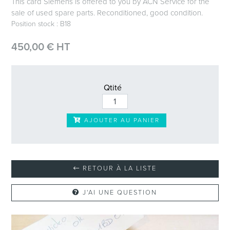
This card Siemens is offered to you by ACN Service for the
sale of used spare parts. Reconditioned, good condition.
Position stock : B18
450,00 € HT
Qtité
AJOUTER AU PANIER
RETOUR À LA LISTE
J'AI UNE QUESTION