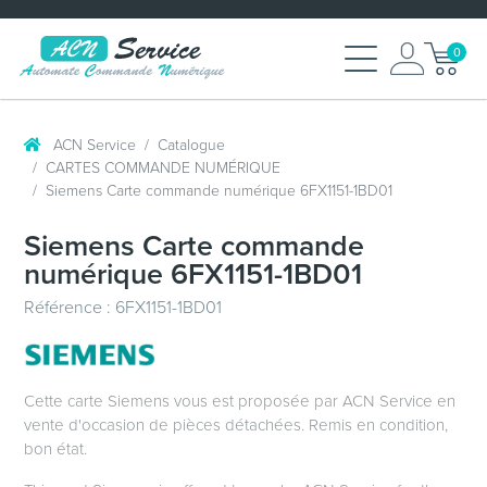
0
ACN Service
Catalogue
CARTES COMMANDE NUMÉRIQUE
Siemens Carte commande numérique 6FX1151-1BD01
Siemens Carte commande
numérique 6FX1151-1BD01
Référence : 6FX1151-1BD01
Cette carte Siemens vous est proposée par ACN Service en
vente d'occasion de pièces détachées. Remis en condition,
bon état.