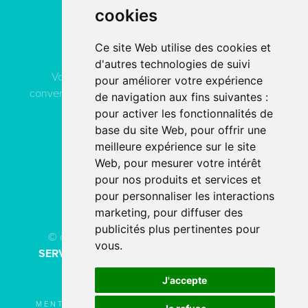
cookies
Contactez
ACN Service
Ce site Web utilise des cookies et
d'autres technologies de suivi
Vous pouvez contacter ACN Service à votre
pour améliorer votre expérience
convenance, soit par téléphone, soit par email, soit en
de navigation aux fins suivantes :
remplissant le formulaire de contact.
pour activer les fonctionnalités de
base du site Web
,
pour offrir une
meilleure expérience sur le site
04 78 80 40 91
Web
,
pour mesurer votre intérêt
pour nos produits et services et
PAR EMAIL
pour personnaliser les interactions
marketing
,
pour diffuser des
publicités plus pertinentes pour
© copyright 2026 - Tous droits réservés
ACN
vous
.
SERVICE
Création de site internet
fait avec
par
l’agence digitale
SERCO POINTWEB
J'accepte
MENTIONS LÉGALES
UTILISATION DES