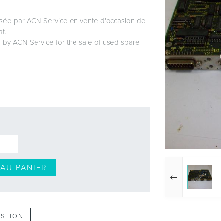
sée par ACN Service en vente d'occasion de
at.
 by ACN Service for the sale of used spare
AU PANIER
ESTION