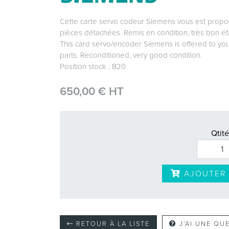
Cette carte servo codeur Siemens vous est propo
pièces détachées. Remis en condition, très bon ét
This card servo/encoder Siemens is offered to you
parts. Reconditioned, very good condition.
Position stock : B20
650,00 € HT
Qtité
AJOUTER 
RETOUR À LA LISTE
J'AI UNE QU