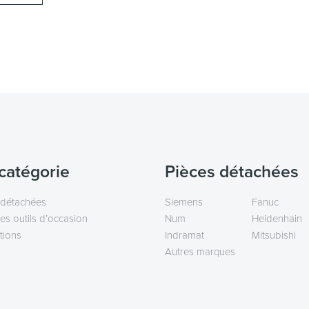
catégorie
Pièces détachées
 détachées
Siemens
Fanuc
es outils d’occasion
Num
Heidenhain
tions
Indramat
Mitsubishi
Autres marques