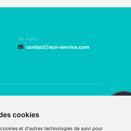
Par mail à :
contact
acn-service.com
ts réservés
ACN SERVICE
 des cookies
 avec
par l’agence digitale
 cookies et d'autres technologies de suivi pour