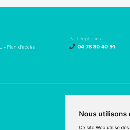
Par téléphone au :
04 78 80 40 91
U -
Plan d'accès
© copyright 2026 - Tous droi
Nous utilisons
Création de site internet
fait
SERCO POINTWEB
Ce site Web utilise des