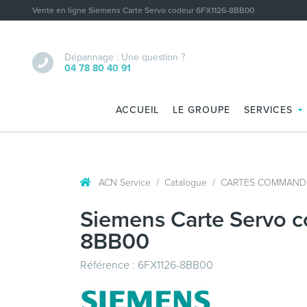
Vente en ligne Siemens Carte Servo codeur 6FX1126-8BB00
Dépannage : Une question ?
04 78 80 40 91
ACCUEIL
LE GROUPE
SERVICES
ACN Service
Catalogue
CARTES COMMAND
Siemens Carte Servo 
8BB00
Référence : 6FX1126-8BB00