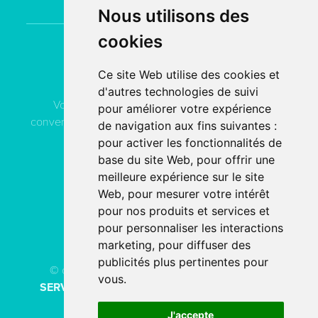
Nous utilisons des
cookies
Contactez
ACN Service
Ce site Web utilise des cookies et
d'autres technologies de suivi
Vous pouvez contacter ACN Service à votre
pour améliorer votre expérience
convenance, soit par téléphone, soit par email, soit en
de navigation aux fins suivantes :
remplissant le formulaire de contact.
pour activer les fonctionnalités de
base du site Web
,
pour offrir une
meilleure expérience sur le site
04 78 80 40 91
Web
,
pour mesurer votre intérêt
pour nos produits et services et
PAR EMAIL
pour personnaliser les interactions
marketing
,
pour diffuser des
publicités plus pertinentes pour
© copyright 2026 - Tous droits réservés
ACN
vous
.
SERVICE
Création de site internet
fait avec
par
l’agence digitale
SERCO POINTWEB
J'accepte