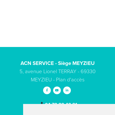
ACN SERVICE - Siège MEYZIEU
5, avenue Lionel TERRAY - 69330
MEYZIEU -
Plan d'accès
04 78 80 40 91
contact
acn-service.com