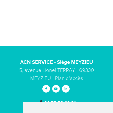
ACN SERVICE - Siège MEYZIEU
5, avenue Lionel TERRAY - 69330
MEYZIEU -
Plan d'accès
04 78 80 40 91
contact
acn-service.com