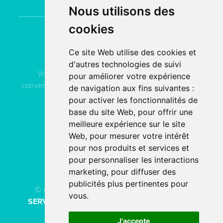
Nous utilisons des
cookies
Contactez
ACN Service
Ce site Web utilise des cookies et
d'autres technologies de suivi
Vous pouvez contacter ACN Service à votre
pour améliorer votre expérience
convenance, soit par téléphone, soit par email, soit en
de navigation aux fins suivantes :
remplissant le formulaire de contact.
pour activer les fonctionnalités de
base du site Web
,
pour offrir une
meilleure expérience sur le site
04 78 80 40 91
Web
,
pour mesurer votre intérêt
pour nos produits et services et
PAR EMAIL
pour personnaliser les interactions
marketing
,
pour diffuser des
publicités plus pertinentes pour
© copyright 2026 - Tous droits réservés
ACN
vous
.
SERVICE
Création de site internet
fait avec
par
l’agence digitale
SERCO POINTWEB
J'accepte