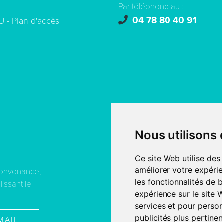
Par téléphone au :
04 78 80 40 91
U -
Plan d'accès
© copyright 2026 - Tous droi
Nous utilisons
Création de site internet
fait
SERCO POINTWEB
Ce site Web utilise des
améliorer votre expérie
convenance,
MENTIONS LÉGALES
les fonctionnalités de 
lissant le
PROTECTION DES DONNÉE
expérience sur le site
services et pour person
publicités plus pertine
MAIL