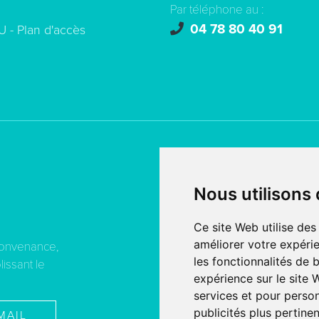
Par téléphone au :
04 78 80 40 91
U -
Plan d'accès
© copyright 2026 - Tous droi
Nous utilisons
Création de site internet
fait
SERCO POINTWEB
Ce site Web utilise des
améliorer votre expérie
convenance,
MENTIONS LÉGALES
les fonctionnalités de 
lissant le
PROTECTION DES DONNÉE
expérience sur le site
services et pour person
publicités plus pertine
MAIL