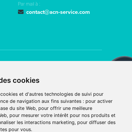
Par mail à :
contact
acn-service.com
ts réservés
ACN SERVICE
 des cookies
 avec
par l’agence digitale
 cookies et d'autres technologies de suivi pour
nce de navigation aux fins suivantes :
pour activer
UTILISATION DES COOKIES
base du site Web
,
pour offrir une meilleure
S
PLAN DU SITE
 Web
,
pour mesurer votre intérêt pour nos produits et
naliser les interactions marketing
,
pour diffuser des
ntes pour vous
.