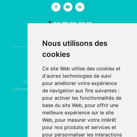
04 78 80 40 91
contact
acn-service.com
Nous utilisons des
cookies
Contactez
ACN Service
Ce site Web utilise des cookies et
d'autres technologies de suivi
Vous pouvez contacter ACN Service à votre
pour améliorer votre expérience
convenance, soit par téléphone, soit par email, soit en
de navigation aux fins suivantes :
remplissant le formulaire de contact.
pour activer les fonctionnalités de
base du site Web
,
pour offrir une
meilleure expérience sur le site
04 78 80 40 91
Web
,
pour mesurer votre intérêt
pour nos produits et services et
PAR EMAIL
pour personnaliser les interactions